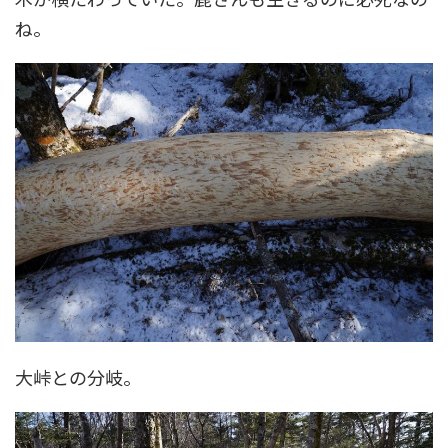
ね。
大峠との分岐。