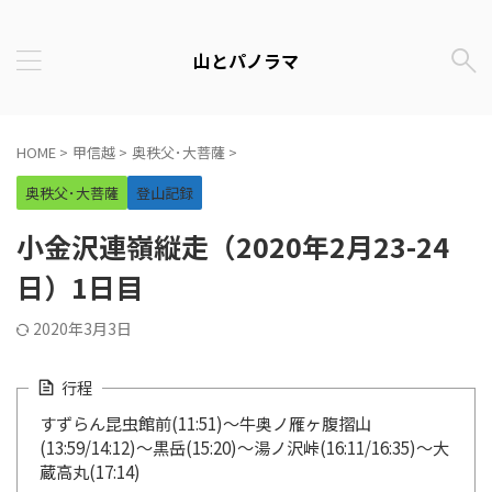
山とパノラマ
HOME
>
甲信越
>
奥秩父･大菩薩
>
奥秩父･大菩薩
登山記録
小金沢連嶺縦走（2020年2月23-24
日）1日目
2020年3月3日
行程
すずらん昆虫館前(11:51)～牛奥ノ雁ヶ腹摺山
(13:59/14:12)～黒岳(15:20)～湯ノ沢峠(16:11/16:35)～大
蔵高丸(17:14)