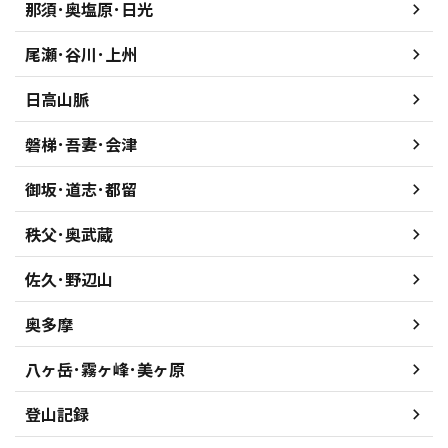
那須･奥塩原･日光
尾瀬･谷川･上州
日高山脈
磐梯･吾妻･会津
御坂･道志･都留
秩父･奥武蔵
佐久･野辺山
奥多摩
八ヶ岳･霧ヶ峰･美ヶ原
登山記録