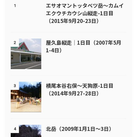
エサオマントッタベツ岳～カムイ
1
エクウチカウシ山縦走-1日目
（2015年9月20-23日）
屋久島縦走｜1日目（2007年5月
2
1-4日）
横尾本谷右俣～天狗原-1日目
3
（2014年9月27-28日）
北岳（2009年1月1日～3日）
4