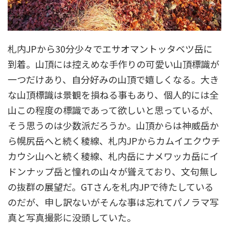
札内JPから30分少々でエサオマントッタベツ岳に
到着。山頂には控えめな手作りの可愛い山頂標識が
一つだけあり、自分好みの山頂で嬉しくなる。大き
な山頂標識は景観を損ねる事もあり、個人的には全
山この程度の標識であって欲しいと思っているが、
そう思うのは少数派だろうか。山頂からは神威岳か
ら幌尻岳へと続く稜線、札内JPからカムイエクウチ
カウシ山へと続く稜線、札内岳にナメワッカ岳にイ
ドンナップ岳と憧れの山々が聳えており、文句無し
の抜群の展望だ。GTさんを札内JPで待たしている
のだが、申し訳ないがそんな事は忘れてパノラマ写
真と写真撮影に没頭していた。