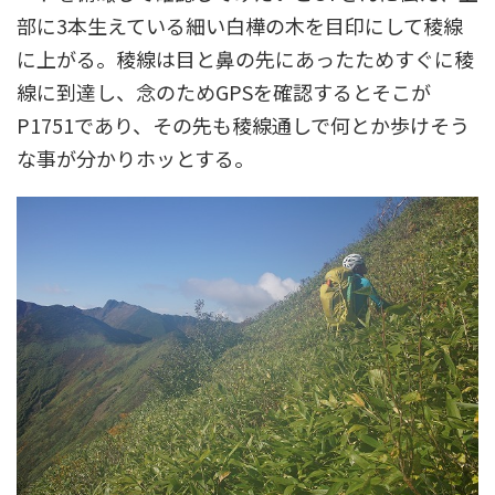
部に3本生えている細い白樺の木を目印にして稜線
に上がる。稜線は目と鼻の先にあったためすぐに稜
線に到達し、念のためGPSを確認するとそこが
P1751であり、その先も稜線通しで何とか歩けそう
な事が分かりホッとする。