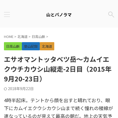
山とパノラマ
HOME
>
北海道
>
日高山脈
>
日高山脈
登山記録
北海道
エサオマントッタベツ岳～カムイエ
クウチカウシ山縦走-2日目（2015年
9月20-23日）
2018年9月22日
4時半起床。テントから顔を出すと晴れており、眼
下にカムイエクウシカウシ山まで続く憧れの稜線が
連なっているのが見えて最高の朝だ。地上の天気予