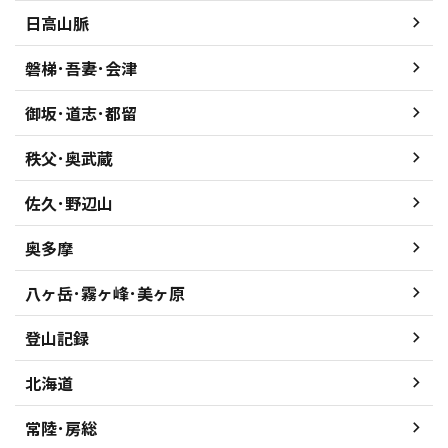
日高山脈
磐梯･吾妻･会津
御坂･道志･都留
秩父･奥武蔵
佐久･野辺山
奥多摩
八ヶ岳･霧ヶ峰･美ヶ原
登山記録
北海道
常陸･房総