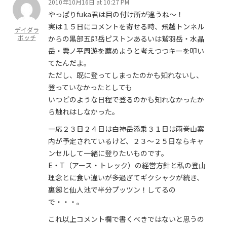
2010年10月16日 at 10:27 PM
やっぱりfuka君は目の付け所が違うね～！
実は１５日にコメントを寄せる時、飛越トンネル
デイダラ
ボッチ
からの黒部五郎岳ピストンあるいは鷲羽岳・水晶
岳・雲ノ平周遊を薦めようと考えつつキーを叩い
てたんだよ。
ただし、既に登ってしまったのかも知れないし、
登っていなかったとしても
いつどのような日程で登るのかも知れなかったか
ら触れはしなかった。
一応２３日２４日は白神岳添乗３１日は雨巻山案
内が予定されているけど、２３～２５日ならキャ
ンセルして一緒に登りたいものです。
E・T（アース・トレック）の経営方針と私の登山
理念とに食い違いが多過ぎてギクシャクが続き、
裏劔と仙人池で半分プッツン！してるの
で・・・。
これ以上コメント欄で書くべきではないと思うの