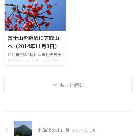
ー。)に登ってきました。 八ヶ
ので、歩くなら絶対に平日
ばどうぞ。 もう、腹が出てし
ません…。 が、登山歴18年で
岳連峰をあまり北から眺めた
に！」と思っていた表妙義山を
まって昔みたいにガツガツ縦走
去年は一番多い48回も山に登
事がないのでそれを楽しみに
縦走してきました。 沢山の登
できないですが、山のモチベ
りました。山のモチベーショ
して登りましたが、出発が早
山者の山行記録で予習して
ーションは残っているので ...
ンが下がったわけではなく、
すぎて山頂上空には雲がモヤ
「まぁ何とか歩けるだろう」と
新た ...
モヤ立ち込めていて全く見え
は思っていましたが、鷹戻しの
富士山を眺めに笠取山
ず・・・。 下山開始して20分
頭の次のピークのルンゼ内の
後位に快晴になりましたが、
クサリ場の下降だけは久々に
へ（2014年11月3日）
山頂に戻る気力もなく、微妙
ビビりました。 一般ルートで
11月最初の3連休は当初天気予
な感じのパノラマ写真撮影に
危険と言われている場所はそこ
報が微妙でしたが、最終日は
なってしまいました。 御座山
そこ歩いており、個人的にはど
晴れるとの事で、久しぶりに富
の山頂付近には綺麗な避難小
のルートも3点確保さえしっか
士山を眺めに作場平橋から笠
屋があるので、今度は避難小屋
りしていれば大丈夫なように
取山に登ってきました。 笠取
にゆっくり泊って朝焼けを楽し
感じましたが、妙義山のクサ
もっと読む
山は登山者で混雑するイメー
みたいなと思える山でした。
リ場は「そりゃ死ぬよね」と
ジでしたが、紅葉が終わって寒
撮影した写真 撮影し ...
感じてしまうクサリ場ばかり
くなってきたためか、程よい登
で、 ...
山者の数で全くストレス無く
歩けました。 笠取山の山頂は
狭くて地味な感じなためパノ
ラマ写真は撮影しませんでした
北海道の山に登ってきました
が、山頂直下に視界が開けた