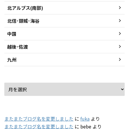
北アルプス(南部)
北信･頸城･海谷
中国
越後･佐渡
九州
アーカイブ
最近のコメント
またまたブログ名を変更しました
に
fuka
より
またまたブログ名を変更しました
に
bebe
より