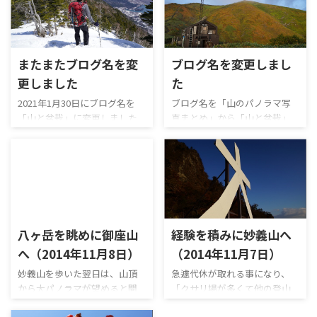
またまたブログ名を変
ブログ名を変更しまし
更しました
た
2021年1月30日にブログ名を
ブログ名を「山のパノラマ写
「山と盆栽」に変更しました
真まとめ」から「山と盆栽」
が、またまたブログ名を「パ
に変更しました。 去年の春か
ノラマ写真で見る日本の山」
ら新しい趣味である「盆栽」
に変更します。 ブログ名の変
に目覚め、山と同じくらい大
更理由は、「ブログのコンセ
事な趣味になったというのが
プトがブレブレ」「山と盆栽
ブログ名の変更理由です。
の情報を一つのブログで管理
「山」と「盆栽」でブログを
するのは大変」の2つで、やっ
二つに分けてもよいのですが、
八ヶ岳を眺めに御座山
経験を積みに妙義山へ
ぱり山の情報だけを紹介する
管理が大変なので既存のブロ
ブログに戻しました。 盆栽の
グに今後は盆栽のことも書い
へ（2014年11月8日）
（2014年11月7日）
記事は別ブログ「山と盆栽」
ていこうと思います。 ちなみ
妙義山を歩いた翌日は、山頂
急遽代休が取れる事になり、
に移行しました。山やってる人
にもう一つの趣味の登山です
から大パノラマが望めると聞
「クサリ場が多くて他の登山
で盆栽に興味がある方は少な
が、相変わらず気まぐれで登
く御座山(おぐらさん → 読めね
者に迷惑かけるかもしれない
いと思いますが、よろしけれ
山記録はほとんど書いており