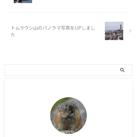
場所があり、そこからの富士
山･南アルプス･奥秩父主脈縦走
路のパノラマが見事でした。
撮影した写真 撮影したパノラ
トムラウシ山のパノラマ写真をUPしまし
マ写真（写真をクリックして
お楽しみください。 ...
た