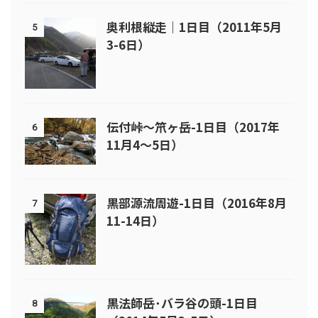
奥利根縦走｜1日目（2011年5月
5
3-6日）
伝付峠～笊ヶ岳-1日目（2017年
6
11月4～5日）
黒部源流周遊-1日目（2016年8月
7
11-14日）
黒法師岳･バラ谷の頭-1日目
8