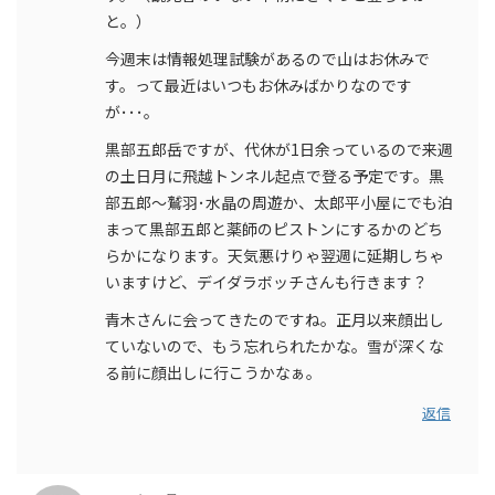
と。）
今週末は情報処理試験があるので山はお休みで
す。って最近はいつもお休みばかりなのです
が･･･。
黒部五郎岳ですが、代休が1日余っているので来週
の土日月に飛越トンネル起点で登る予定です。黒
部五郎〜鷲羽･水晶の周遊か、太郎平小屋にでも泊
まって黒部五郎と薬師のピストンにするかのどち
らかになります。天気悪けりゃ翌週に延期しちゃ
いますけど、デイダラボッチさんも行きます？
青木さんに会ってきたのですね。正月以来顔出し
ていないので、もう忘れられたかな。雪が深くな
る前に顔出しに行こうかなぁ。
返信