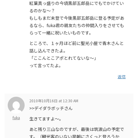
紅葉真っ盛りの今頃黒部五郎岳にでもでかけてい
るのかな～？
もしもまだ未登で今後黒部五郎岳に登る予定があ
るなら、fuka君の親友たちの仲間入りをさせても
らって一緒に祝いたいものです。
ところで、１ヶ月ほど前に聖光小屋で青木さんと
話し込んできたよ。
「ここんとこアポとれてないな～」
って言ってたよ。
返信
2010年10月16日 at 12:30 AM
>>デイダラボッチさん
fuka
生きてますよ〜。
あと残り三山なのですが、最後は筑波山の予定で
す。（観光客のいない早朝にさくっと登ろうか