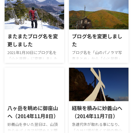
またまたブログ名を変
ブログ名を変更しまし
更しました
た
2021年1月30日にブログ名を
ブログ名を「山のパノラマ写
「山と盆栽」に変更しました
真まとめ」から「山と盆栽」
が、またまたブログ名を「パ
に変更しました。 去年の春か
ノラマ写真で見る日本の山」
ら新しい趣味である「盆栽」
に変更します。 ブログ名の変
に目覚め、山と同じくらい大
更理由は、「ブログのコンセ
事な趣味になったというのが
プトがブレブレ」「山と盆栽
ブログ名の変更理由です。
の情報を一つのブログで管理
「山」と「盆栽」でブログを
するのは大変」の2つで、やっ
二つに分けてもよいのですが、
八ヶ岳を眺めに御座山
経験を積みに妙義山へ
ぱり山の情報だけを紹介する
管理が大変なので既存のブロ
ブログに戻しました。 盆栽の
グに今後は盆栽のことも書い
へ（2014年11月8日）
（2014年11月7日）
記事は別ブログ「山と盆栽」
ていこうと思います。 ちなみ
妙義山を歩いた翌日は、山頂
急遽代休が取れる事になり、
に移行しました。山やってる人
にもう一つの趣味の登山です
から大パノラマが望めると聞
「クサリ場が多くて他の登山