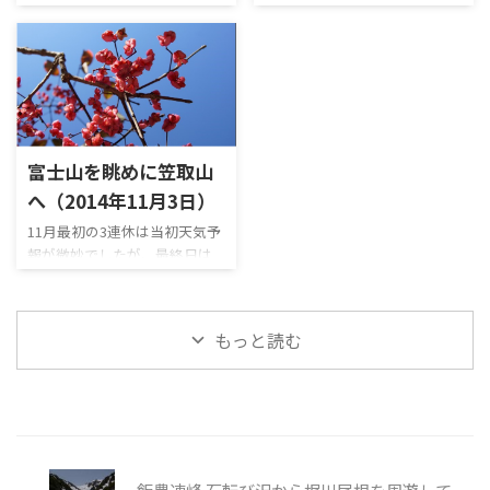
で盆栽に興味がある方は少な
が、相変わらず気まぐれで登
く御座山(おぐらさん → 読めね
者に迷惑かけるかもしれない
いと思いますが、よろしけれ
山記録はほとんど書いており
ー。)に登ってきました。 八ヶ
ので、歩くなら絶対に平日
ばどうぞ。 もう、腹が出てし
ません…。 が、登山歴18年で
岳連峰をあまり北から眺めた
に！」と思っていた表妙義山を
まって昔みたいにガツガツ縦走
去年は一番多い48回も山に登
事がないのでそれを楽しみに
縦走してきました。 沢山の登
できないですが、山のモチベ
りました。山のモチベーショ
して登りましたが、出発が早
山者の山行記録で予習して
ーションは残っているので ...
ンが下がったわけではなく、
すぎて山頂上空には雲がモヤ
「まぁ何とか歩けるだろう」と
新た ...
モヤ立ち込めていて全く見え
は思っていましたが、鷹戻しの
富士山を眺めに笠取山
ず・・・。 下山開始して20分
頭の次のピークのルンゼ内の
後位に快晴になりましたが、
クサリ場の下降だけは久々に
へ（2014年11月3日）
山頂に戻る気力もなく、微妙
ビビりました。 一般ルートで
11月最初の3連休は当初天気予
な感じのパノラマ写真撮影に
危険と言われている場所はそこ
報が微妙でしたが、最終日は
なってしまいました。 御座山
そこ歩いており、個人的にはど
晴れるとの事で、久しぶりに富
の山頂付近には綺麗な避難小
のルートも3点確保さえしっか
士山を眺めに作場平橋から笠
屋があるので、今度は避難小屋
りしていれば大丈夫なように
取山に登ってきました。 笠取
にゆっくり泊って朝焼けを楽し
感じましたが、妙義山のクサ
もっと読む
山は登山者で混雑するイメー
みたいなと思える山でした。
リ場は「そりゃ死ぬよね」と
ジでしたが、紅葉が終わって寒
撮影した写真 撮影し ...
感じてしまうクサリ場ばかり
くなってきたためか、程よい登
で、 ...
山者の数で全くストレス無く
歩けました。 笠取山の山頂は
狭くて地味な感じなためパノ
ラマ写真は撮影しませんでした