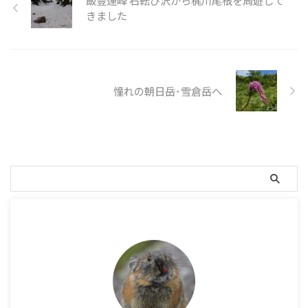
飯豊連峰 石転び沢から梶川尾根を周遊して
が、山頂直下に視界が開けた
きました
場所があり、そこからの富士
山･南アルプス･奥秩父主脈縦走
路のパノラマが見事でした。
撮影した写真 撮影したパノラ
マ写真（写真をクリックして
憧れの朝日岳･雪倉岳へ
お楽しみください。 ...