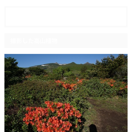
目次
[
表示
]
撮影した高山植物