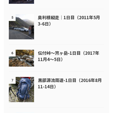
奥利根縦走｜1日目（2011年5月
5
3-6日）
伝付峠～笊ヶ岳-1日目（2017年
6
11月4～5日）
黒部源流周遊-1日目（2016年8月
7
11-14日）