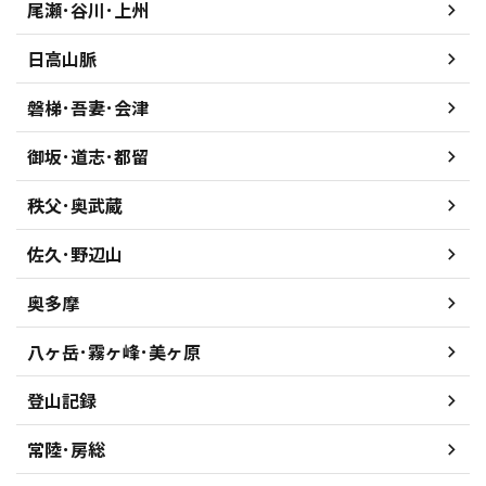
尾瀬･谷川･上州
日高山脈
磐梯･吾妻･会津
御坂･道志･都留
秩父･奥武蔵
佐久･野辺山
奥多摩
八ヶ岳･霧ヶ峰･美ヶ原
登山記録
常陸･房総