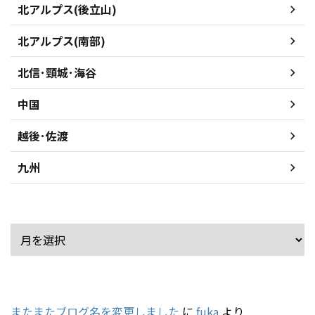
北アルプス(後立山)
北アルプス(南部)
北信･頸城･海谷
中国
越後･佐渡
九州
アーカイブ
最近のコメント
またまたブログ名を変更しました
に
fuka
より