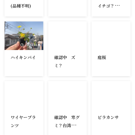
(品種不明)
イチゴ？屋久
島ヘビイチ
ゴ？
2023/11/8
2023/11/8
2026/5/13
ハイキンバイ
確認中 ズ
庭桜
ミ？
2023/11/8
2023/11/8
2023/12/3
ワイヤープラ
確認中 寒グ
ピラカンサ
ンツ
ミ？台湾寒グ
ミ？