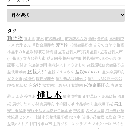
タグ
頂き物
青木園
雄木
道の駅思川
道の駅みなの
通販
豊梢園
藤樹園フ
芳香園
ェス
葉生さん
草樹会展即売
花樹会展即売
自分で曲付け
群馬
小品手のり盆栽展即売
緑樹園
立春盆栽大市(石井盆栽)
立春盆栽大市
(小梅園)
立春盆栽大市
秋元園芸
福島植物園
神代植物公園の売店
確
認要
石付き
矢島清芳園
盆栽鉢ストアゆきもの
盆栽環境研究会展即売
盆栽大野
盆栽soboku
盆栽展示会
盆栽プラスさん
盆久楽展即売
盆クラ市
瑞穂苑
瑞祥展即売
横浜逸品会 即売会
横浜小品盆栽 一砂会
株分け
東芳会展即売
即売
根伏せ
松竹園(上野GC)
松濤園
春風盆
挿し木
栽展 即売
接ぎ木
廣瀬清香園
山野草展・昭島盆栽展即
実生
売
展示した木
小鉢会展即売
小梅園
小山小品手のり盆栽展即売
安行東盆栽
安行小品盆栽愛好会展即売
季の風
大宮盆栽祭
埼玉県花植
木流通センター
土浦小品盆栽展即売
取り木
前橋小品盆栽 交換会
伊豆
盆栽eストア
世田谷ボロ市
上野グリーンクラブ
ヤフオク!
ボンザイさ