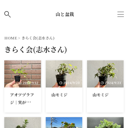
山と盆栽
HOME
>
きらく会(志水さん)
きらく会(志水さん)
2025/9/12
2024/9/23
2024/9/23
アオツヅラフ
山モミジ
山モミジ
ジ｜実が青く
ならない性